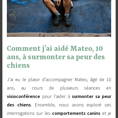
u
e
V
a
l
y
Comment j’ai aidé Mateo, 10
ans, à surmonter sa peur des
chiens
J’ai eu le plaisir d’accompagner Mateo, âgé de 10
ans, au cours de plusieurs séances en
visioconférence
pour l’aider à
surmonter sa peur
des chiens
. Ensemble, nous avons exploré ses
interrogations sur les
comportements canins
et je