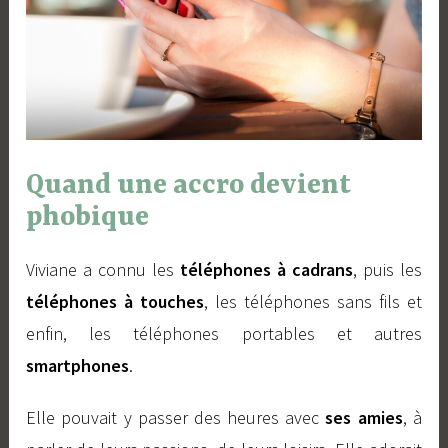
u
e
V
a
l
y
Quand une accro devient
phobique
Viviane a connu les
téléphones à cadrans
, puis les
téléphones à touches
, les téléphones sans fils et
enfin, les téléphones portables et autres
smartphones
.
Elle pouvait y passer des heures avec
ses amies
, à